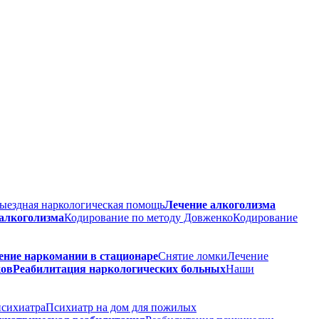
ыездная наркологическая помощь
Лечение алкоголизма
 алкоголизма
Кодирование по методу Довженко
Кодирование
ение наркомании в стационаре
Снятие ломки
Лечение
ков
Реабилитация наркологических больных
Наши
психиатра
Психиатр на дом для пожилых