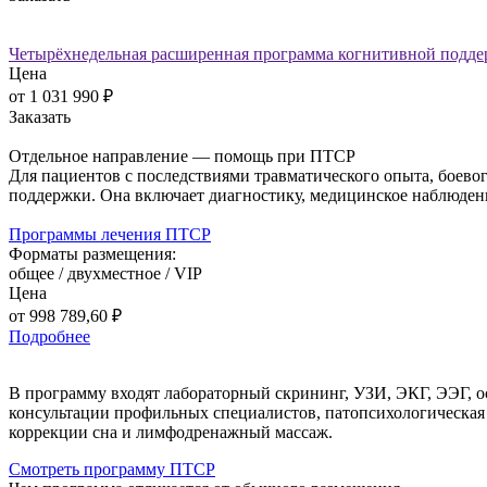
Четырёхнедельная расширенная программа когнитивной подд
Цена
от 1 031 990
₽
Заказать
Отдельное направление — помощь при ПТСР
Для пациентов с последствиями травматического опыта, боево
поддержки. Она включает диагностику, медицинское наблюден
Программы лечения ПТСР
Форматы размещения:
общее / двухместное / VIP
Цена
от 998 789,60
₽
Подробнее
В программу входят лабораторный скрининг, УЗИ, ЭКГ, ЭЭГ, ос
консультации профильных специалистов, патопсихологическая 
коррекции сна и лимфодренажный массаж.
Cмотреть программу ПТСР