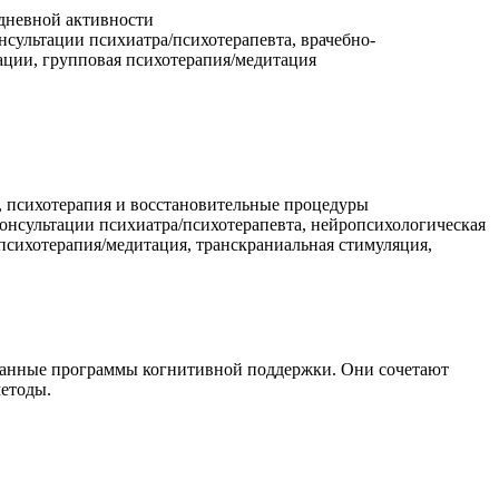
едневной активности
нсультации психиатра/психотерапевта, врачебно-
тации, групповая психотерапия/медитация
, психотерапия и восстановительные процедуры
консультации психиатра/психотерапевта, нейропсихологическая
психотерапия/медитация, транскраниальная стимуляция,
ованные программы когнитивной поддержки. Они сочетают
методы.