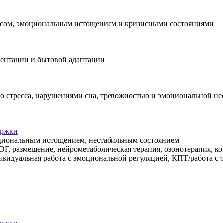
рессом, эмоциональным истощением и кризисными состояниями
иентации и бытовой адаптации
го стресса, нарушениями сна, тревожностью и эмоциональной н
ержки
моциональным истощением, нестабильным состоянием
ЭГ, размещение, нейрометаболическая терапия, озонотерапия, ко
видуальная работа с эмоциональной регуляцией, КПТ/работа с т
ержки