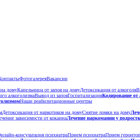
Контакты
Фотогалерея
Вакансии
 на дому
Капельница от запоя на дому
Детоксикация от алкоголя
В
ого алкоголизма
Вывод из запоя
Госпитализация
Кодирование от
голизмом
Наши реабилитационные центры
м
Детоксикация от наркотиков на дому
Снятие ломки на дому
Леч
ечение зависимости от кокаина
Лечение наркомании у подрост
нлайн-консультация психиатра
Прием психиатра
Прием геронто