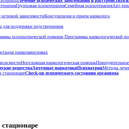
больница
Лечение психических заболеваний и расстройств
Пси
терапия
Групповая психотерапия
Семейная психотерапия
Арт-тер
 игровой зависимости
Консультация и прием нарколога
 для поддержки родственников
аммы психиатрической помощи
Программы наркологической 
итация наркозависимых
висисмости
Неотложная наркологическая помощь
Принудительное
еские вещества
Аптечные наркотики
Психиатрия
Методы лече
в стационаре
Check-up психического состояния организма
 стационаре