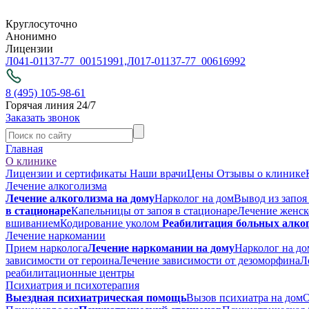
Круглосуточно
Анонимно
Лицензии
Л041-01137-77_00151991,
Л017-01137-77_00616992
8 (495) 105-98-61
Горячая линия 24/7
Заказать звонок
Главная
О клинике
Лицензии и сертификаты
Наши врачи
Цены
Отзывы о клинике
Лечение алкоголизма
Лечение алкоголизма на дому
Нарколог на дом
Вывод из запоя
в стационаре
Капельницы от запоя в стационаре
Лечение женск
вшиванием
Кодирование уколом
Реабилитация больных алко
Лечение наркомании
Прием нарколога
Лечение наркомании на дому
Нарколог на до
зависимости от героина
Лечение зависимости от дезоморфина
Л
реабилитационные центры
Психиатрия и психотерапия
Выездная психиатрическая помощь
Вызов психиатра на дом
О