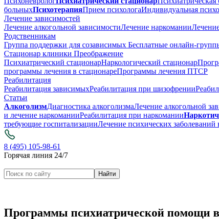
Психоневролог
Психиатрический стационар
Психиатрическая 
больных
Психотерапия
Прием психолога
Индивидуальная психо
Лечение зависимостей
Лечение алкогольной зависимости
Лечение наркомании
Лечение
Родственникам
Группа поддержки для созависимых
Бесплатные онлайн-группы
Стационар клиники Преображение
Психиатрический стационар
Наркологический стационар
Прогр
программы лечения в стационаре
Программы лечения ПТСР
Реабилитация
Реабилитация зависимых
Реабилитация при шизофрении
Реабил
Статьи
Алкоголизм
Диагностика алкоголизма
Лечение алкогольной за
и лечение наркомании
Реабилитация при наркомании
Наркотич
требующие госпитализации
Лечение психических заболеваний 
8 (495) 105-98-61
Горячая линия 24/7
Программы психиатрической помощи в