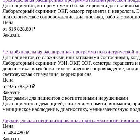
Для пациентов, которым нужно больше времени для стабилизац
Лабораторный скрининг, ЭКГ, осмотр терапевта и невролога, Э
психологическое сопровождение, диагностика, работа с эмоци
Цена
от 616 828,80
₽
Заказать
Четырёхнедельная расширенная программа психиатрической п
Для пациентов со сложными или затяжными состояниями, когда
Лабораторный скрининг, УЗИ, ЭКГ, ЭЭГ, осмотры терапевта и н
диагностика, врачебно-психологическое сопровождение, индив
светозвуковая стимуляция, коррекция сна
Цена
от 926 783,20
₽
Заказать
Программы для пациентов с когнитивными нарушениями
Для пациентов с деменцией, снижением памяти, внимания, о
медицинское наблюдение, диагностику, медикаментозную подд
Двухнедельная специализированная программа когнитивной п
Цена
от 484 480
₽
Заказать