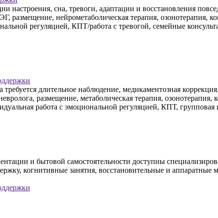
ии настроения, сна, тревоги, адаптации и восстановления повс
ЭГ, размещение, нейрометаболическая терапия, озонотерапия, ко
ональной регуляцией, КПТ/работа с тревогой, семейные консуль
оддержки
 требуется длительное наблюдение, медикаментозная коррекция
евролога, размещение, метаболическая терапия, озонотерапия, 
идуальная работа с эмоциональной регуляцией, КПТ, групповая 
риентации и бытовой самостоятельности доступны специализир
ержку, когнитивные занятия, восстановительные и аппаратные 
оддержки