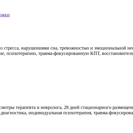
ержки
го стресса, нарушениями сна, тревожностью и эмоциональной н
ие, психотерапию, травма-фокусированную КПТ, восстановител
мотры терапевта и невролога, 28 дней стационарного размещения
диагностика, индивидуальная психотерапия, травма-фокусирова