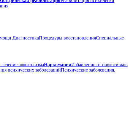
хиатрическая реабилитация
Реабилитация психически
апия
помощи
Диагностика
Процедуры восстановления
Специальные
 лечение алкоголизма
Наркомания
Избавление от наркотивков
ния психических заболеваний
Психические заболевания,