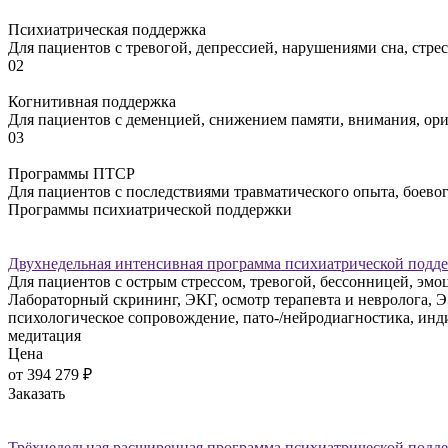
Психиатрическая поддержка
Для пациентов с тревогой, депрессией, нарушениями сна, ст
02
Когнитивная поддержка
Для пациентов с деменцией, снижением памяти, внимания, ор
03
Программы ПТСР
Для пациентов с последствиями травматического опыта, боево
Программы психиатрической поддержки
Двухнедельная интенсивная программа психиатрической подд
Для пациентов с острым стрессом, тревогой, бессонницей, э
Лабораторный скрининг, ЭКГ, осмотр терапевта и невролога, Э
психологическое сопровождение, пато-/нейродиагностика, инди
медитация
Цена
от 394 279
₽
Заказать
Трёхнедельная расширенная программа психиатрической подд