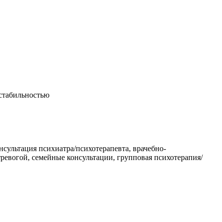
естабильностью
нсультация психиатра/психотерапевта, врачебно-
ревогой, семейные консультации, групповая психотерапия/