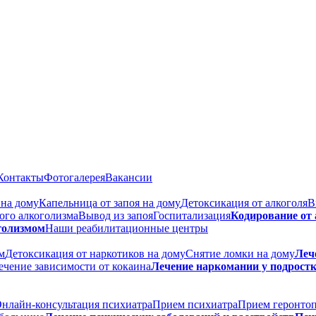
Контакты
Фотогалерея
Вакансии
 на дому
Капельница от запоя на дому
Детоксикация от алкоголя
В
ого алкоголизма
Вывод из запоя
Госпитализация
Кодирование от
голизмом
Наши реабилитационные центры
м
Детоксикация от наркотиков на дому
Снятие ломки на дому
Леч
ечение зависимости от кокаина
Лечение наркомании у подрост
нлайн-консультация психиатра
Прием психиатра
Прием геронто