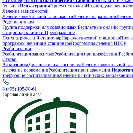
Психоневролог
Психиатрический стационар
Психиатрическая 
больных
Психотерапия
Прием психолога
Индивидуальная психо
Лечение зависимостей
Лечение алкогольной зависимости
Лечение наркомании
Лечение
Родственникам
Группа поддержки для созависимых
Бесплатные онлайн-группы
Стационар клиники Преображение
Психиатрический стационар
Наркологический стационар
Прогр
программы лечения в стационаре
Программы лечения ПТСР
Реабилитация
Реабилитация зависимых
Реабилитация при шизофрении
Реабил
Статьи
Алкоголизм
Диагностика алкоголизма
Лечение алкогольной за
и лечение наркомании
Реабилитация при наркомании
Наркотич
требующие госпитализации
Лечение психических заболеваний 
8 (495) 105-98-61
Горячая линия 24/7