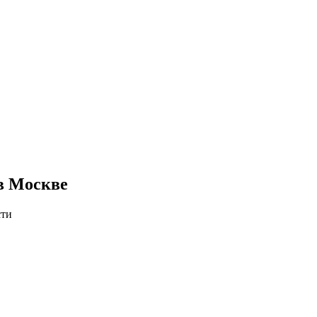
 в Москве
сти