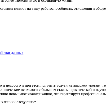
ить более гармоничную и осознанную жизнь.
состояния влияют на вашу работоспособность, отношения и обще
аботки данных
.
но и недорого и при этом получить услуги на высоком уровне, 
клинические психологи с большим стажем практической и научн
оянно повышают квалификацию, что гарантирует профессиональ
й клиники следующие: