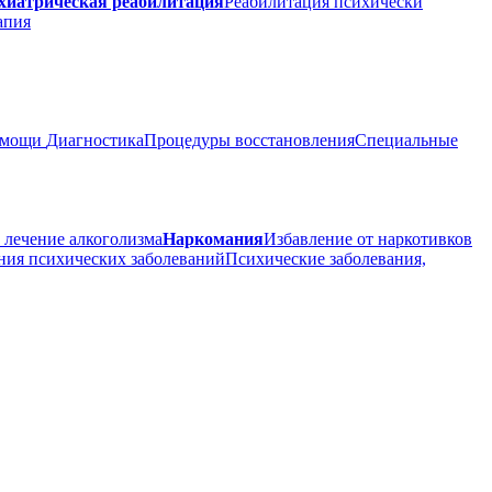
хиатрическая реабилитация
Реабилитация психически
апия
помощи
Диагностика
Процедуры восстановления
Специальные
 лечение алкоголизма
Наркомания
Избавление от наркотивков
ния психических заболеваний
Психические заболевания,