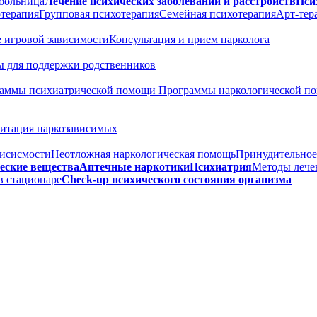
больница
Лечение психических заболеваний и расстройств
Пси
терапия
Групповая психотерапия
Семейная психотерапия
Арт-тер
 игровой зависимости
Консультация и прием нарколога
 для поддержки родственников
аммы психиатрической помощи
Программы наркологической 
итация наркозависимых
висисмости
Неотложная наркологическая помощь
Принудительное
еские вещества
Аптечные наркотики
Психиатрия
Методы лече
в стационаре
Check-up психического состояния организма