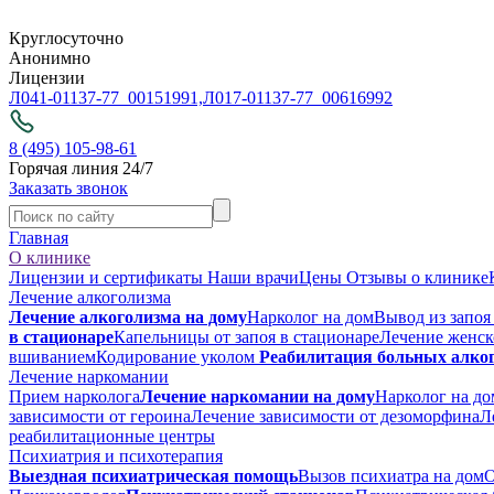
Круглосуточно
Анонимно
Лицензии
Л041-01137-77_00151991,
Л017-01137-77_00616992
8 (495) 105-98-61
Горячая линия 24/7
Заказать звонок
Главная
О клинике
Лицензии и сертификаты
Наши врачи
Цены
Отзывы о клинике
Лечение алкоголизма
Лечение алкоголизма на дому
Нарколог на дом
Вывод из запоя
в стационаре
Капельницы от запоя в стационаре
Лечение женск
вшиванием
Кодирование уколом
Реабилитация больных алко
Лечение наркомании
Прием нарколога
Лечение наркомании на дому
Нарколог на до
зависимости от героина
Лечение зависимости от дезоморфина
Л
реабилитационные центры
Психиатрия и психотерапия
Выездная психиатрическая помощь
Вызов психиатра на дом
О