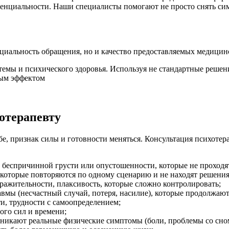
денциальности. Наши специалисты помогают не просто снять си
циальность обращения, но и качество предоставляемых медицин
емы и психического здоровья. Используя не стандартные решен
ным эффектом
хотерапевту
, признак силы и готовности меняться. Консультация психотерап
 беспричинной грусти или опустошенности, которые не проходя
 которые повторяются по одному сценарию и не находят решения
ражительности, плаксивость, которые сложно контролировать;
вмы (несчастный случай, потеря, насилие), которые продолжают
и, трудности с самоопределением;
ого сил и времени;
озникают реальные физические симптомы (боли, проблемы со сно