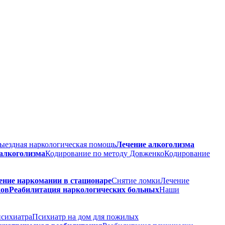
ыездная наркологическая помощь
Лечение алкоголизма
 алкоголизма
Кодирование по методу Довженко
Кодирование
ение наркомании в стационаре
Снятие ломки
Лечение
ков
Реабилитация наркологических больных
Наши
психиатра
Психиатр на дом для пожилых