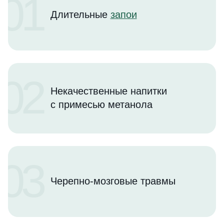
01
Длительные
запои
02
Некачественные напитки
с примесью метанола
03
Черепно-мозговые травмы