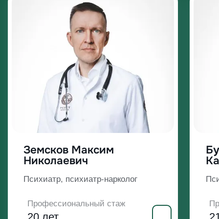
Земсков Максим
Бу
Николаевич
Ка
Психиатр, психиатр-нарколог
Пси
Профессиональный стаж
Пр
20 лет
2