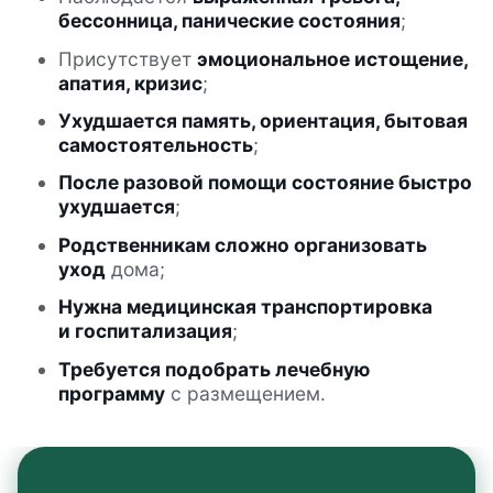
бессонница, панические состояния
;
Ольга. Они же помогают нам
держаться в тонусе: массаж,
Присутствует
эмоциональное истощение,
электросон, цветотерапия. Низкий
апатия, кризис
;
поклон нашим чудо-докторам:
Ухудшается память, ориентация, бытовая
Баграту Рубеновичу, Инне
самостоятельность
;
Валерьевне, Михаилу Евгеньевичу,
также и всем дежурным докторам
После разовой помощи состояние быстро
— с огромной ответственностью вы
ухудшается
;
относитесь к своему непростому
Родственникам сложно организовать
труду. И еще раз спасибо всем
уход
дома;
вашим скромным сотрудникам!
Нужна медицинская транспортировка
и госпитализация
;
Требуется подобрать лечебную
программу
с размещением
.