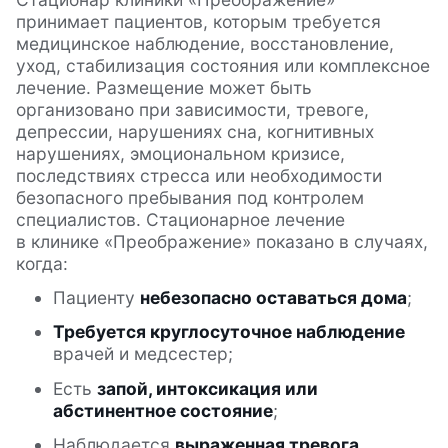
уважаем за их высокую
принимает пациентов, которым требуется
ответственность. Особенно хочется
медицинское наблюдение, восстановление,
сказать спасибо медсестрам
уход, стабилизация состояния или комплексное
Оксане, Елене, Ларисе, Ирине —
лечение
. Размещение может быть
они очень четко выполняют
организовано при зависимости, тревоге,
предписания наших врачей,
депрессии, нарушениях сна, когнитивных
нарушениях, эмоциональном кризисе,
бережно и внимательно относятся
последствиях стресса или необходимости
к нам. Мы благодарны психологам
безопасного пребывания под контролем
Марии Казимировне, Ирине
специалистов
. Стационарное лечение
Владимировне, Александре —
в клинике «Преображение» показано в случаях,
от них исходит солнечное тепло,
когда:
спасибо и Надежде за прекрасные
Пациенту
небезопасно оставаться дома
;
стихи (Черных)!!! Самое главное то,
что в вашей клинике царят любовь
Требуется круглосуточное наблюдение
и уважение к людям,
врачей и медсестер;
взаимопонимание. Каждое утро нас
Есть
запой, интоксикация или
будит задорная музыка — это
абстинентное состояние
;
приглашают на зарядку наши
веселые «зажигалочки» — Вера или
Наблюдается
выраженная тревога,