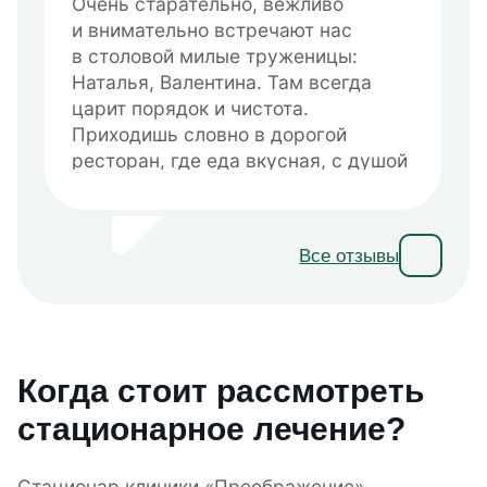
Очень старательно, вежливо
и внимательно встречают нас
в столовой милые труженицы:
Наталья, Валентина. Там всегда
царит порядок и чистота.
Приходишь словно в дорогой
ресторан, где еда вкусная, с душой
приготовлена, где встречают
с улыбкой и добротой. А дорогие
наши санитарочки — днем и ночью
Все отзывы
терпеливо следят за спокойствием
и соблюдают режим дня.
Для каждого пациента находят
ласковое слово, сочувствуют
и ухаживают за нами. Это наши
Когда стоит рассмотреть
любимые красавицы — Людмила,
Татьяна, Нина, Галина. Они бывают
стационарное лечение?
и строгими, если кто-то
неправильно ведет себя, и мы их
Стационар клиники «Преображение»